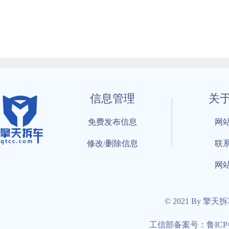
信息管理
关
免费发布信息
网
修改/删除信息
联
网
© 2021 By 擎天
工信部备案号：鲁ICP备