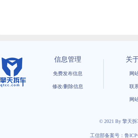
信息管理
关
免费发布信息
网
修改/删除信息
联
网
© 2021 By 擎天
工信部备案号：鲁ICP备