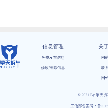
信息管理
关
免费发布信息
网
修改/删除信息
联
网
© 2021 By 擎天
工信部备案号：鲁ICP备