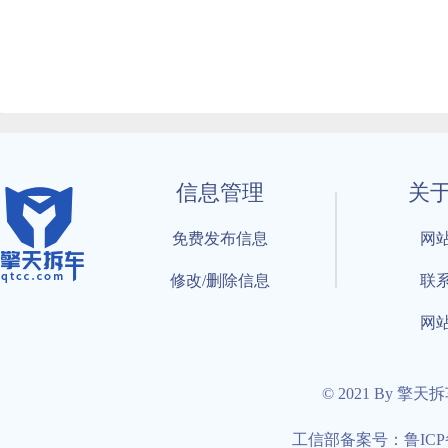
信息管理
关
免费发布信息
网
修改/删除信息
联
网
© 2021 By 擎天
工信部备案号：鲁ICP备