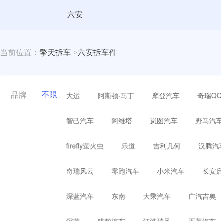
六安
当前位置：
擎天拆车
>
六安拆车件
不限
大运
阿斯顿·马丁
摩登汽车
奇瑞Q
品牌
智己汽车
阿维塔
岚图汽车
野马汽
firefly萤火虫
乐道
吉利几何
汉腾汽
奇瑞风云
零跑汽车
小米汽车
长安
深蓝汽车
东南
大乘汽车
广汽吉奥