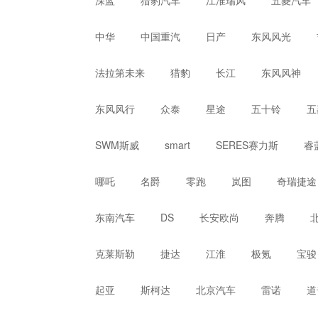
深蓝
猎豹汽车
江淮瑞风
五菱汽车
中华
中国重汽
日产
东风风光
法拉第未来
猎豹
长江
东风风神
东风风行
众泰
星途
五十铃
五
SWM斯威
smart
SERES赛力斯
睿
哪吒
名爵
零跑
岚图
奇瑞捷途
东南汽车
DS
长安欧尚
奔腾
克莱斯勒
捷达
江淮
极氪
宝骏
起亚
斯柯达
北京汽车
雷诺
道