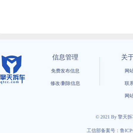
信息管理
关
免费发布信息
网
修改/删除信息
联
网
© 2021 By 擎天
工信部备案号：鲁ICP备