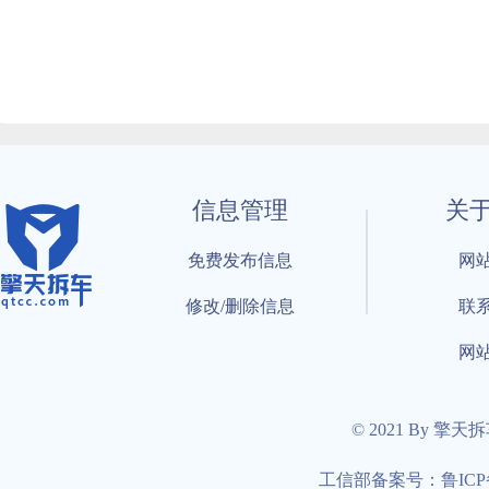
信息管理
关
免费发布信息
网
修改/删除信息
联
网
© 2021 By 擎天
工信部备案号：鲁ICP备