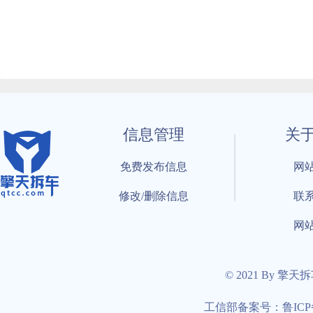
信息管理
关
免费发布信息
网
修改/删除信息
联
网
© 2021 By 擎天
工信部备案号：鲁ICP备