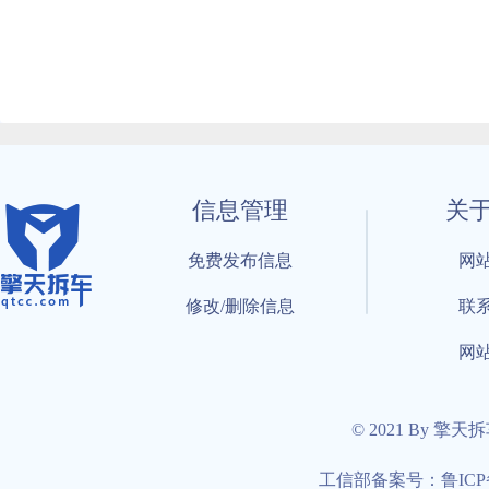
信息管理
关
免费发布信息
网
修改/删除信息
联
网
© 2021 By 擎天
工信部备案号：鲁ICP备