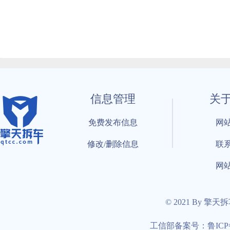
信息管理
关
免费发布信息
网
修改/删除信息
联
网
© 2021 By 擎天
工信部备案号：鲁ICP备