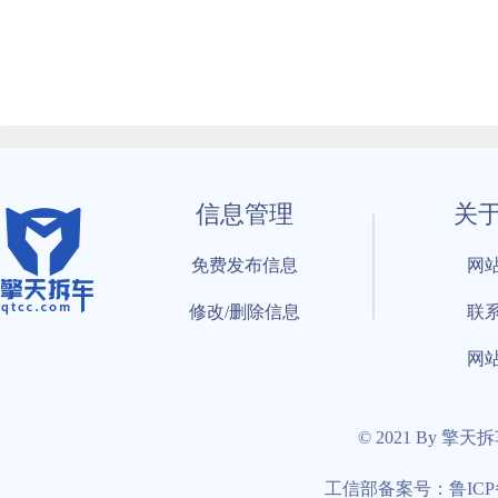
信息管理
关
免费发布信息
网
修改/删除信息
联
网
© 2021 By 擎天
工信部备案号：鲁ICP备