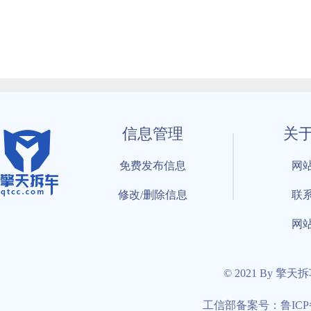
信息管理
关
免费发布信息
网
修改/删除信息
联
网
© 2021 By 擎天
工信部备案号：鲁ICP备