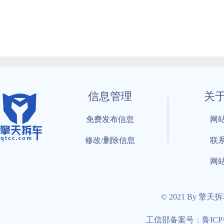
信息管理
关
免费发布信息
网
修改/删除信息
联
网
© 2021 By 擎天
工信部备案号：鲁ICP备