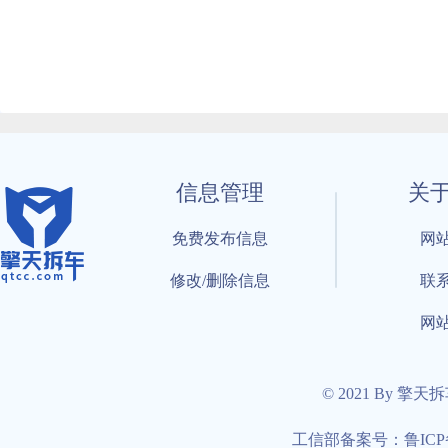
信息管理
关
免费发布信息
网
修改/删除信息
联
网
© 2021 By 擎天
工信部备案号：鲁ICP备