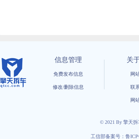
信息管理
关
免费发布信息
网
修改/删除信息
联
网
© 2021 By 擎天
工信部备案号：鲁ICP备