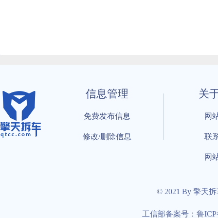
信息管理
关
免费发布信息
网
修改/删除信息
联
网
© 2021 By 擎天
工信部备案号：鲁ICP备