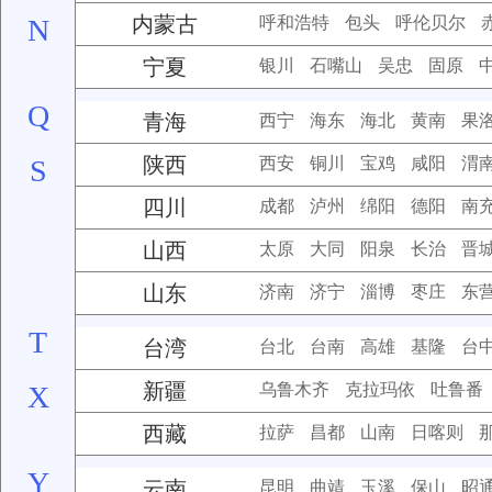
内蒙古
N
呼和浩特
包头
呼伦贝尔
宁夏
银川
石嘴山
吴忠
固原
Q
青海
西宁
海东
海北
黄南
果
陕西
S
西安
铜川
宝鸡
咸阳
渭
四川
成都
泸州
绵阳
德阳
南
山西
太原
大同
阳泉
长治
晋
山东
济南
济宁
淄博
枣庄
东
T
台湾
台北
台南
高雄
基隆
台
新疆
X
乌鲁木齐
克拉玛依
吐鲁番
西藏
拉萨
昌都
山南
日喀则
Y
云南
昆明
曲靖
玉溪
保山
昭