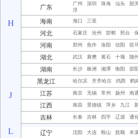
广州
深圳
珠海
汕头
韶
广东
浮
海南
H
海口
三亚
河北
石家庄
沧州
邯郸
邢台
河南
郑州
焦作
洛阳
信阳
驻
湖北
武汉
襄樊
黄石
十堰
随
湖南
长沙
株洲
湘潭
衡阳
邵
黑龙江
哈尔滨
齐齐哈尔
鸡西
鹤
江苏
J
南京
无锡
常州
扬州
南
江西
南昌
景德镇
萍乡
九江
吉林
长春
吉林
四平
辽源
通
L
辽宁
沈阳
大连
鞍山
抚顺
本