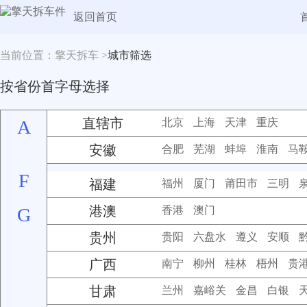
返回首页
当前位置：擎天拆车 >
城市筛选
按省份首字母选择
直辖市
A
北京
上海
天津
重庆
安徽
合肥
芜湖
蚌埠
淮南
马
F
福建
福州
厦门
莆田市
三明
港澳
G
香港
澳门
贵州
贵阳
六盘水
遵义
安顺
广西
南宁
柳州
桂林
梧州
贵
甘肃
兰州
嘉峪关
金昌
白银