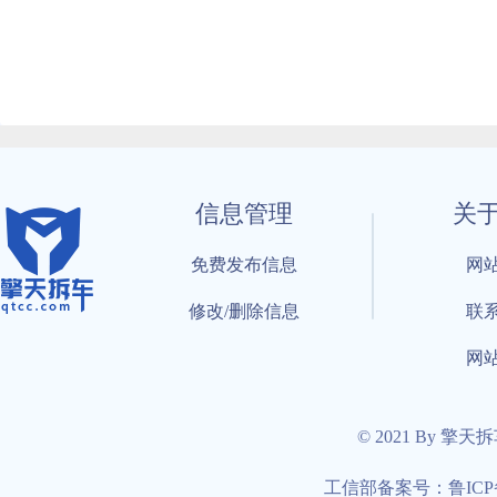
信息管理
关
免费发布信息
网
修改/删除信息
联
网
© 2021 By 擎天
工信部备案号：鲁ICP备