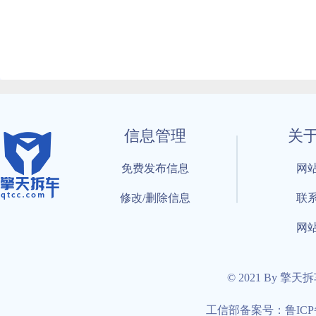
信息管理
关
免费发布信息
网
修改/删除信息
联
网
© 2021 By 擎天
工信部备案号：鲁ICP备