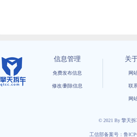
信息管理
关
免费发布信息
网
修改/删除信息
联
网
© 2021 By 擎天
工信部备案号：鲁ICP备