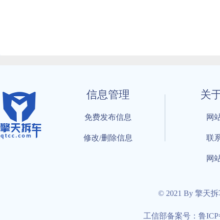
信息管理
关
免费发布信息
网
修改/删除信息
联
网
© 2021 By 擎天
工信部备案号：鲁ICP备