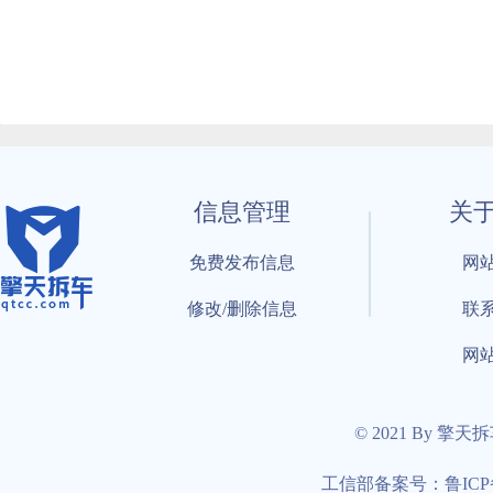
信息管理
关
免费发布信息
网
修改/删除信息
联
网
© 2021 By 擎天
工信部备案号：鲁ICP备