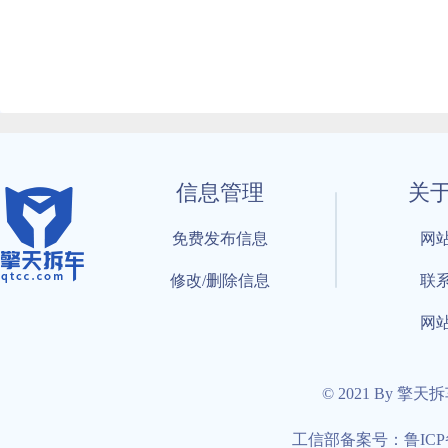
信息管理
关
免费发布信息
网
修改/删除信息
联
网
© 2021 By 擎天
工信部备案号：鲁ICP备