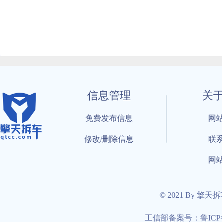
信息管理
关
免费发布信息
网
修改/删除信息
联
网
© 2021 By 擎天
工信部备案号：鲁ICP备