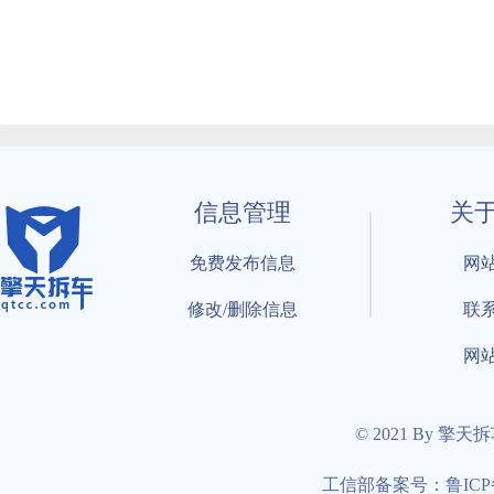
信息管理
关
免费发布信息
网
修改/删除信息
联
网
© 2021 By 擎天
工信部备案号：鲁ICP备