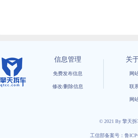
信息管理
关
免费发布信息
网
修改/删除信息
联
网
© 2021 By 擎天
工信部备案号：鲁ICP备