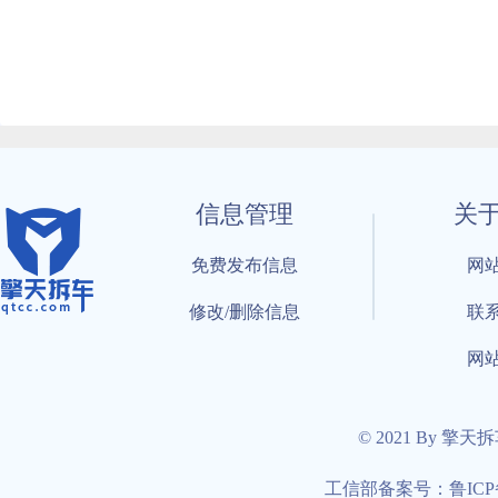
信息管理
关
免费发布信息
网
修改/删除信息
联
网
© 2021 By 擎天
工信部备案号：鲁ICP备