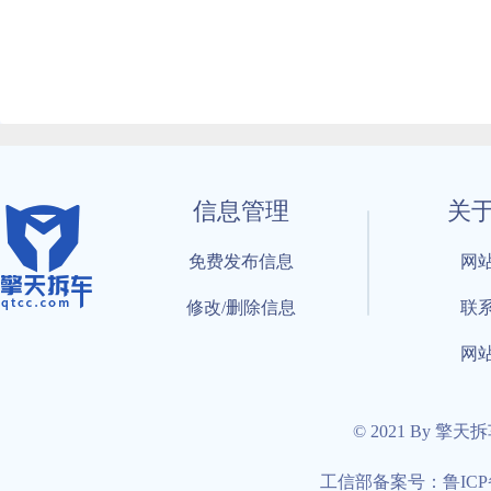
信息管理
关
免费发布信息
网
修改/删除信息
联
网
© 2021 By 擎天
工信部备案号：鲁ICP备