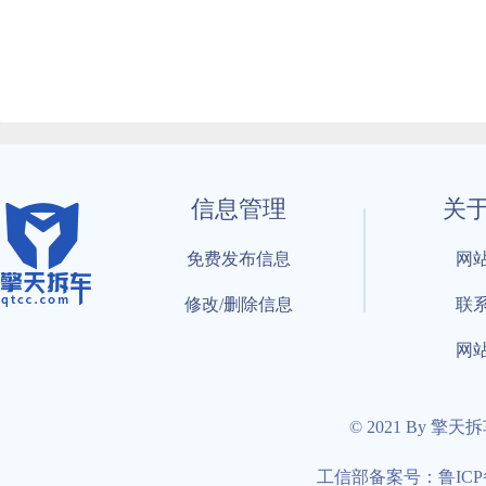
信息管理
关
免费发布信息
网
修改/删除信息
联
网
© 2021 By 擎天
工信部备案号：鲁ICP备