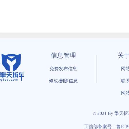
信息管理
关
免费发布信息
网
修改/删除信息
联
网
© 2021 By 擎天
工信部备案号：鲁ICP备