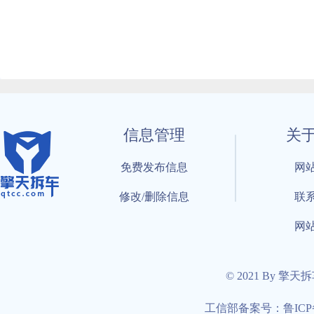
信息管理
关
免费发布信息
网
修改/删除信息
联
网
© 2021 By 擎天
工信部备案号：鲁ICP备