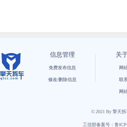
信息管理
关
免费发布信息
网
修改/删除信息
联
网
© 2021 By 擎天
工信部备案号：鲁ICP备