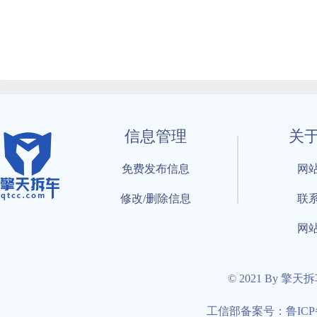
信息管理
关
免费发布信息
网
修改/删除信息
联
网
© 2021 By 擎天
工信部备案号：鲁ICP备