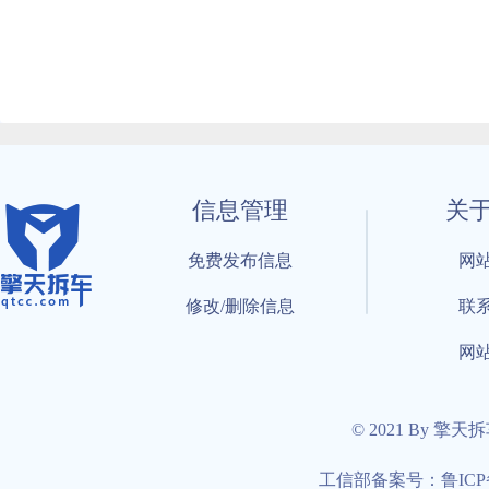
信息管理
关
免费发布信息
网
修改/删除信息
联
网
© 2021 By 擎天
工信部备案号：鲁ICP备