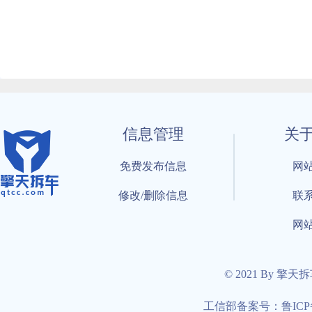
信息管理
关
免费发布信息
网
修改/删除信息
联
网
© 2021 By 擎天
工信部备案号：鲁ICP备