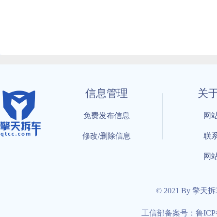
信息管理
关
免费发布信息
网
修改/删除信息
联
网
© 2021 By 擎天
工信部备案号：鲁ICP备