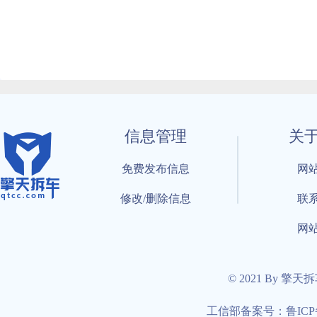
信息管理
关
免费发布信息
网
修改/删除信息
联
网
© 2021 By 擎天
工信部备案号：鲁ICP备