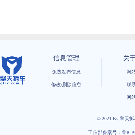
信息管理
关
免费发布信息
网
修改/删除信息
联
网
© 2021 By 擎天
工信部备案号：鲁ICP备