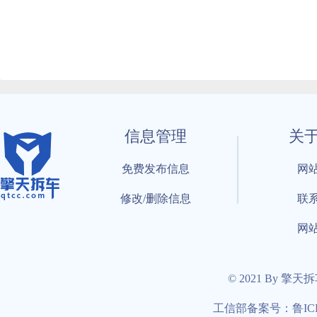
信息管理
关
免费发布信息
网
修改/删除信息
联
网
© 2021 By 擎天
工信部备案号：鲁ICP备