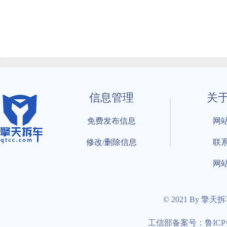
信息管理
关
免费发布信息
网
修改/删除信息
联
网
© 2021 By 擎天
工信部备案号：鲁ICP备