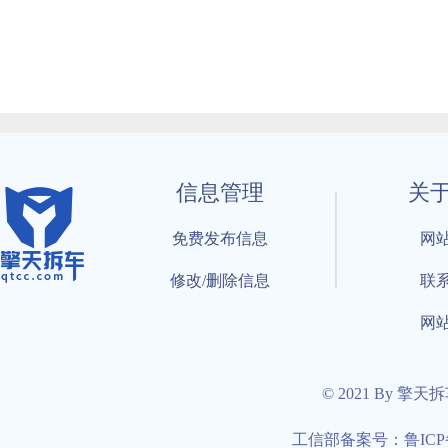
信息管理
关
免费发布信息
网
修改/删除信息
联
网
© 2021 By 擎天
工信部备案号：鲁ICP备