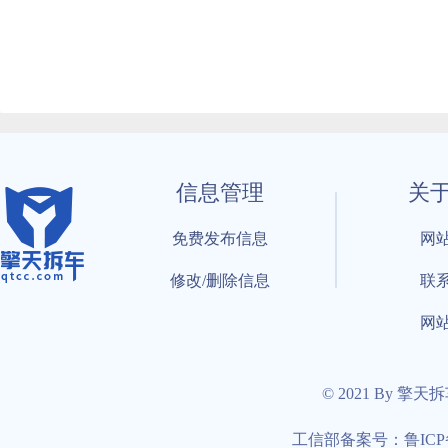
信息管理
关
免费发布信息
网
修改/删除信息
联
网
© 2021 By 擎天
工信部备案号：鲁ICP备