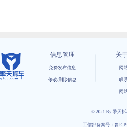
信息管理
关
免费发布信息
网
修改/删除信息
联
网
© 2021 By 擎天
工信部备案号：鲁ICP备