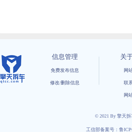
信息管理
关
免费发布信息
网
修改/删除信息
联
网
© 2021 By 擎天
工信部备案号：鲁ICP备