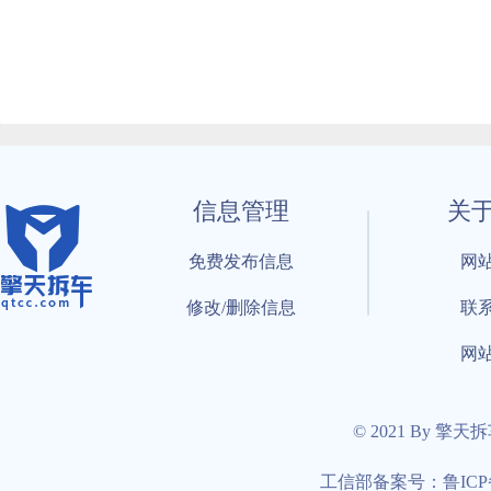
信息管理
关
免费发布信息
网
修改/删除信息
联
网
© 2021 By 擎天
工信部备案号：鲁ICP备