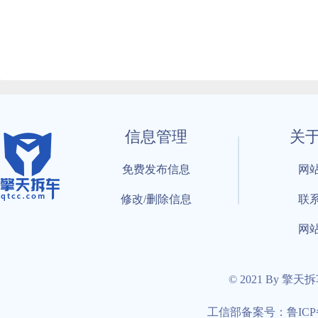
信息管理
关
免费发布信息
网
修改/删除信息
联
网
© 2021 By 擎天
工信部备案号：鲁ICP备