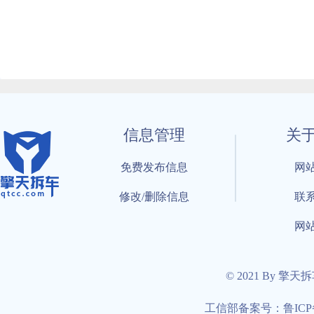
信息管理
关
免费发布信息
网
修改/删除信息
联
网
© 2021 By 擎天
工信部备案号：鲁ICP备