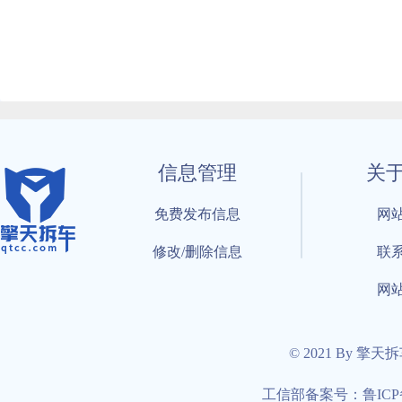
信息管理
关
免费发布信息
网
修改/删除信息
联
网
© 2021 By 擎天
工信部备案号：鲁ICP备