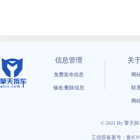
信息管理
关
免费发布信息
网
修改/删除信息
联
网
© 2021 By 擎天
工信部备案号：鲁ICP备