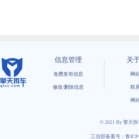
信息管理
关
免费发布信息
网
修改/删除信息
联
网
© 2021 By 擎天
工信部备案号：鲁ICP备